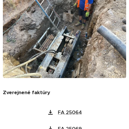
Zverejnené faktúry
FA 25064
FA 25069