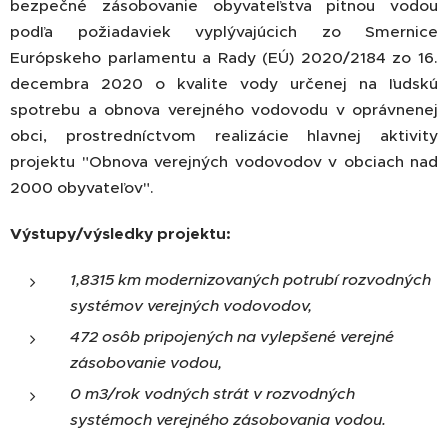
bezpečné zásobovanie obyvateľstva pitnou vodou
podľa požiadaviek vyplývajúcich zo Smernice
Európskeho parlamentu a Rady (EÚ) 2020/2184 zo 16.
decembra 2020 o kvalite vody určenej na ľudskú
spotrebu a obnova verejného vodovodu v oprávnenej
obci, prostredníctvom realizácie hlavnej aktivity
projektu "Obnova verejných vodovodov v obciach nad
2000 obyvateľov".
Výstupy/výsledky projektu:
1,8315 km modernizovaných potrubí rozvodných
systémov verejných vodovodov,
472 osôb pripojených na vylepšené verejné
zásobovanie vodou,
0 m3/rok vodných strát v rozvodných
systémoch verejného zásobovania vodou.