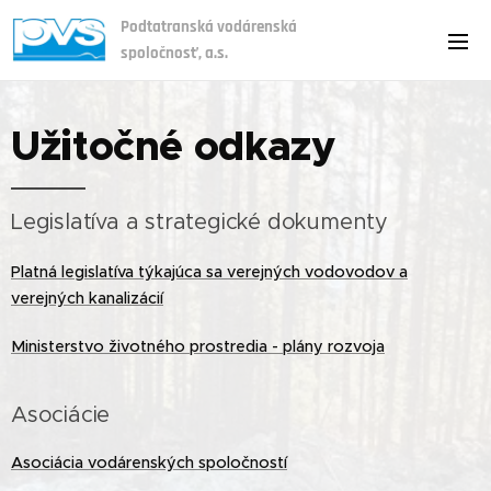
Podtatranská vodárenská
spoločnosť, a.s.
Užitočné odkazy
Legislatíva a strategické dokumenty
Platná legislatíva týkajúca sa verejných vodovodov a
verejných kanalizácií
Ministerstvo životného prostredia - plány rozvoja
Asociácie
Asociácia vodárenských spoločností