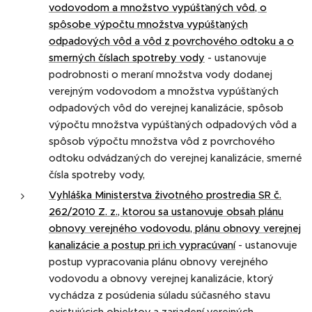
vodovodom a množstvo vypúšťaných vôd, o
spôsobe výpočtu množstva vypúšťaných
odpadových vôd a vôd z povrchového odtoku a o
smerných číslach spotreby vody
- ustanovuje
podrobnosti o meraní množstva vody dodanej
verejným vodovodom a množstva vypúšťaných
odpadových vôd do verejnej kanalizácie, spôsob
výpočtu množstva vypúšťaných odpadových vôd a
spôsob výpočtu množstva vôd z povrchového
odtoku odvádzaných do verejnej kanalizácie, smerné
čísla spotreby vody,
Vyhláška Ministerstva životného prostredia SR č.
262/2010 Z. z., ktorou sa ustanovuje obsah plánu
obnovy verejného vodovodu, plánu obnovy verejnej
kanalizácie a postup pri ich vypracúvaní
- ustanovuje
postup vypracovania plánu obnovy verejného
vodovodu a obnovy verejnej kanalizácie, ktorý
vychádza z posúdenia súladu súčasného stavu