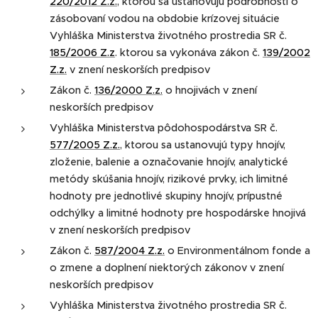
220/2012 Z.z.
, ktorou sa ustanovujú podrobnosti o
zásobovaní vodou na obdobie krízovej situácie
Vyhláška Ministerstva životného prostredia SR č.
185/2006 Z.z
. ktorou sa vykonáva zákon č.
139/2002
Z.z.
v znení neskorších predpisov
Zákon č.
136/2000 Z.z.
o hnojivách v znení
neskorších predpisov
Vyhláška Ministerstva pôdohospodárstva SR č.
577/2005 Z.z.
, ktorou sa ustanovujú typy hnojív,
zloženie, balenie a označovanie hnojív, analytické
metódy skúšania hnojív, rizikové prvky, ich limitné
hodnoty pre jednotlivé skupiny hnojív, prípustné
odchýlky a limitné hodnoty pre hospodárske hnojivá
v znení neskorších predpisov
Zákon č.
587/2004 Z.z.
o Environmentálnom fonde a
o zmene a doplnení niektorých zákonov v znení
neskorších predpisov
Vyhláška Ministerstva životného prostredia SR č.