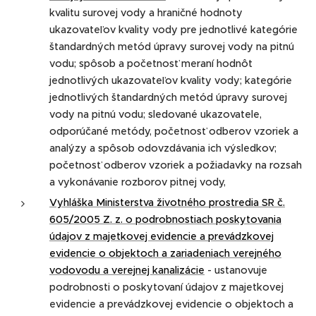
kvalitu surovej vody a hraničné hodnoty
ukazovateľov kvality vody pre jednotlivé kategórie
štandardných metód úpravy surovej vody na pitnú
vodu; spôsob a početnosť meraní hodnôt
jednotlivých ukazovateľov kvality vody; kategórie
jednotlivých štandardných metód úpravy surovej
vody na pitnú vodu; sledované ukazovatele,
odporúčané metódy, početnosť odberov vzoriek a
analýzy a spôsob odovzdávania ich výsledkov;
početnosť odberov vzoriek a požiadavky na rozsah
a vykonávanie rozborov pitnej vody,
Vyhláška Ministerstva životného prostredia SR č.
605/2005 Z. z. o podrobnostiach poskytovania
údajov z majetkovej evidencie a prevádzkovej
evidencie o objektoch a zariadeniach verejného
vodovodu a verejnej kanalizácie
- ustanovuje
podrobnosti o poskytovaní údajov z majetkovej
evidencie a prevádzkovej evidencie o objektoch a