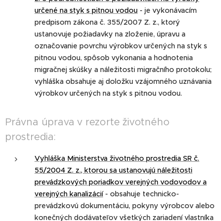
určené na styk s pitnou vodou
- je vykonávacím
predpisom zákona č. 355/2007 Z. z., ktorý
ustanovuje požiadavky na zloženie, úpravu a
označovanie povrchu výrobkov určených na styk s
pitnou vodou, spôsob vykonania a hodnotenia
migračnej skúšky a náležitosti migračního protokolu;
vyhláška obsahuje aj doložku vzájomného uznávania
výrobkov určených na styk s pitnou vodou.
Právna úprava v rezorte životného
prostredia:
Vyhláška Ministerstva životného prostredia SR č.
55/2004 Z. z., ktorou sa ustanovujú náležitosti
prevádzkových poriadkov verejných vodovodov a
verejných kanalizácií
- obsahuje technicko-
prevádzkovú dokumentáciu, pokyny výrobcov alebo
konečných dodávateľov všetkých zariadení vlastníka