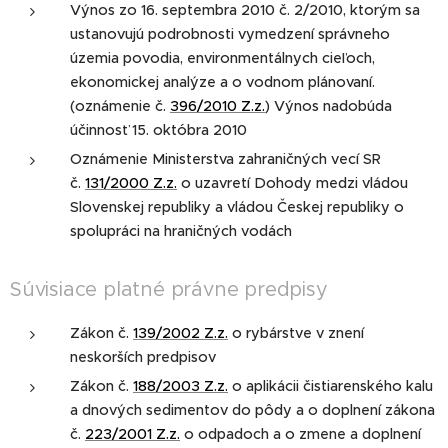
Výnos zo 16. septembra 2010 č. 2/2010, ktorým sa
ustanovujú podrobnosti vymedzení správneho
územia povodia, environmentálnych cieľoch,
ekonomickej analýze a o vodnom plánovaní.
(oznámenie č.
396/2010 Z.z.
) Výnos nadobúda
účinnosť 15. októbra 2010
Oznámenie Ministerstva zahraničných vecí SR
č.
131/2000 Z.z.
o uzavretí Dohody medzi vládou
Slovenskej republiky a vládou Českej republiky o
spolupráci na hraničných vodách
Súvisiace platné právne predpisy
Zákon č.
139/2002 Z.z.
o rybárstve v znení
neskorších predpisov
Zákon č.
188/2003 Z.z.
o aplikácii čistiarenského kalu
a dnových sedimentov do pôdy a o doplnení zákona
č.
223/2001 Z.z.
o odpadoch a o zmene a doplnení