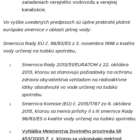
zariadeniach verejného vodovodu a verejnej
kanalizácie,
Vo vyššie uvedených predpisoch sú úplne prebraté platné
európske smernice v oblasti pitnej vody:
Smernica Rady EÚ č. 98/83/ES z 3. novembra 1998 o kvalite
vody určenej na ľudskú spotrebu,
Smernica Rady 2013/51/EURATOM z 22. októbra
2013, ktorou sa stanovujú požiadavky na ochranu
zdravia obyvateľstva vzhľadom na rádioaktívne
látky obsiahnuté vo vode určenej na ľudskú
spotrebu.
Smernica Komisie (EÚ) č. 2015/1787 zo 6. októbra
2015, ktorou sa menia prílohy II s III smernice Rady
98/83/ES o kvalite vody určenej na ľudskú spotrebu.
Vyhláška Ministerstva životného prostredia SR
453/2000 Z. z., ktorou sa vykonávajú niektoré