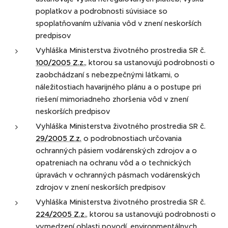
poplatkov a podrobnosti súvisiace so
spoplatňovaním užívania vôd v znení neskorších
predpisov
Vyhláška Ministerstva životného prostredia SR č.
100/2005 Z.z.
, ktorou sa ustanovujú podrobnosti o
zaobchádzaní s nebezpečnými látkami, o
náležitostiach havarijného plánu a o postupe pri
riešení mimoriadneho zhoršenia vôd v znení
neskorších predpisov
Vyhláška Ministerstva životného prostredia SR č.
29/2005 Z.z.
o podrobnostiach určovania
ochranných pásiem vodárenských zdrojov a o
opatreniach na ochranu vôd a o technických
úpravách v ochranných pásmach vodárenských
zdrojov v znení neskorších predpisov
Vyhláška Ministerstva životného prostredia SR č.
224/2005 Z.z.
, ktorou sa ustanovujú podrobnosti o
vymedzení oblasti povodí, environmentálnych