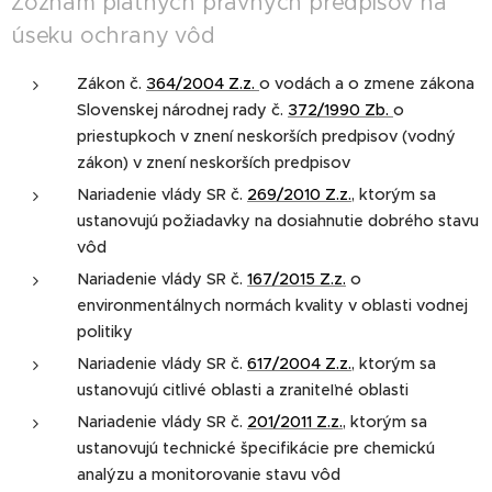
Zoznam platných právnych predpisov na
úseku ochrany vôd
Zákon č.
364/2004 Z.z.
o vodách a o zmene zákona
Slovenskej národnej rady č.
372/1990 Zb.
o
priestupkoch v znení neskorších predpisov (vodný
zákon) v znení neskorších predpisov
Nariadenie vlády SR č.
269/2010 Z.z.
, ktorým sa
ustanovujú požiadavky na dosiahnutie dobrého stavu
vôd
Nariadenie vlády SR č.
167/2015 Z.z.
o
environmentálnych normách kvality v oblasti vodnej
politiky
Nariadenie vlády SR č.
617/2004 Z.z.
, ktorým sa
ustanovujú citlivé oblasti a zraniteľné oblasti
Nariadenie vlády SR č.
201/2011 Z.z.
, ktorým sa
ustanovujú technické špecifikácie pre chemickú
analýzu a monitorovanie stavu vôd