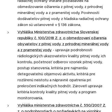
radiačnej ochrany vrátane požiadaviek na
obmedzovanie ožiarenia z pitnej vody, z prírodnej
minerálnej vody a z pramenitej vody. Povinnosti
dodávateľov pitnej vody z hľadiska radiačnej ochrany
zákon sú ustanovené v § 136 zákona,
Vyhláška Ministerstva zdravotníctva Slovenskej
republiky č. 100/2018 Z. z. o obmedzovaní ožiarenia
obyvateľov z pitnej vody, z prírodnej minerálnej vody
a z pramenitej vody
- upravuje podrobnosti
rádiologických ukazovateľov kvality pitnej vody, ich
kontrolu, početnosť odberov vzoriek pitnej vody,
postup stanovenia, kritéria pre najmenšiu
detegovateľnú objemovú aktivitu, kritériá pre
rozšírenú neistotu a nápravné opatrenia pri
prekročení indikačných hodnôt. Zároveň upravuje
kritéria kontroly kvality pitnej vody a program
monitorovania,
Vyhláška ministerstva zdravotníctva č. 550/2007 Z.
z. o podrobnostiach o požiadavkách na výrobky