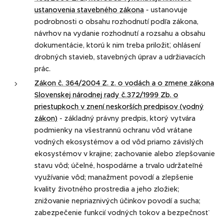
ustanovenia stavebného zákona
- ustanovuje
podrobnosti o obsahu rozhodnutí podľa zákona,
návrhov na vydanie rozhodnutí a rozsahu a obsahu
dokumentácie, ktorú k nim treba priložiť, ohlásení
drobných stavieb, stavebných úprav a udržiavacích
prác.
Zákon č. 364/2004 Z. z. o vodách a o zmene zákona
Slovenskej národnej rady č.372/1999 Zb. o
priestupkoch v znení neskorších predpisov (vodný
zákon)
- základný právny predpis, ktorý vytvára
podmienky na všestrannú ochranu vôd vrátane
vodných ekosystémov a od vôd priamo závislých
ekosystémov v krajine; zachovanie alebo zlepšovanie
stavu vôd; účelné, hospodárne a trvalo udržateľné
využívanie vôd; manažment povodí a zlepšenie
kvality životného prostredia a jeho zložiek;
znižovanie nepriaznivých účinkov povodí a sucha;
zabezpečenie funkcií vodných tokov a bezpečnosť