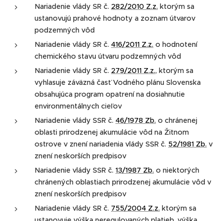
Nariadenie vlády SR č.
282/2010 Z.z.
ktorým sa
ustanovujú prahové hodnoty a zoznam útvarov
podzemných vôd
Nariadenie vlády SR č.
416/2011 Z.z.
o hodnotení
chemického stavu útvaru podzemných vôd
Nariadenie vlády SR č.
279/2011 Z.z.
, ktorým sa
vyhlasuje záväzná časť Vodného plánu Slovenska
obsahujúca program opatrení na dosiahnutie
environmentálnych cieľov
Nariadenie vlády SSR č.
46/1978 Zb.
o chránenej
oblasti prirodzenej akumulácie vôd na Žitnom
ostrove v znení nariadenia vlády SSR č.
52/1981 Zb.
v
znení neskorších predpisov
Nariadenie vlády SSR č.
13/1987 Zb.
o niektorých
chránených oblastiach prirodzenej akumulácie vôd v
znení neskorších predpisov
Nariadenie vlády SR č.
755/2004 Z.z.
ktorým sa
ustanovuje výška neregulovaných platieb, výška