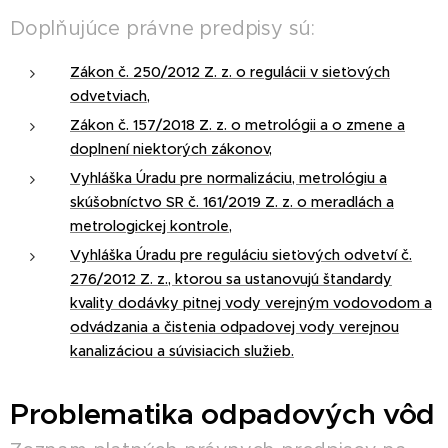
Doplňujúce právne predpisy sú:
Zákon č. 250/2012 Z. z. o regulácii v sieťových
odvetviach,
Zákon č. 157/2018 Z. z. o metrológii a o zmene a
doplnení niektorých zákonov,
Vyhláška Úradu pre normalizáciu, metrológiu a
skúšobníctvo SR č. 161/2019 Z. z. o meradlách a
metrologickej kontrole,
Vyhláška Úradu pre reguláciu sieťových odvetví č.
276/2012 Z. z., ktorou sa ustanovujú štandardy
kvality dodávky pitnej vody verejným vodovodom a
odvádzania a čistenia odpadovej vody verejnou
kanalizáciou a súvisiacich služieb.
Problematika odpadových vôd