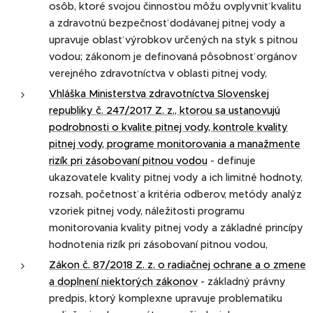
osôb, ktoré svojou činnosťou môžu ovplyvniť kvalitu
a zdravotnú bezpečnosť dodávanej pitnej vody a
upravuje oblasť výrobkov určených na styk s pitnou
vodou; zákonom je definovaná pôsobnosť orgánov
verejného zdravotníctva v oblasti pitnej vody,
Vhláška Ministerstva zdravotníctva Slovenskej
republiky č. 247/2017 Z. z., ktorou sa ustanovujú
podrobnosti o kvalite pitnej vody, kontrole kvality
pitnej vody, programe monitorovania a manažmente
rizík pri zásobovaní pitnou vodou
- definuje
ukazovatele kvality pitnej vody a ich limitné hodnoty,
rozsah, početnosť a kritéria odberov, metódy analýz
vzoriek pitnej vody, náležitosti programu
monitorovania kvality pitnej vody a základné princípy
hodnotenia rizík pri zásobovaní pitnou vodou,
Zákon č. 87/2018 Z. z. o radiačnej ochrane a o zmene
a doplnení niektorých zákonov
- základný právny
predpis, ktorý komplexne upravuje problematiku