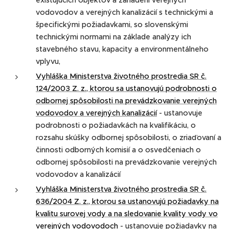
existujúcich objektov a zariadení verejných
vodovodov a verejných kanalizácií s technickými a
špecifickými požiadavkami, so slovenskými
technickými normami na základe analýzy ich
stavebného stavu, kapacity a environmentálneho
vplyvu,
Vyhláška Ministerstva životného prostredia SR č.
124/2003 Z. z., ktorou sa ustanovujú podrobnosti o
odbornej spôsobilosti na prevádzkovanie verejných
vodovodov a verejných kanalizácií
- ustanovuje
podrobnosti o požiadavkách na kvalifikáciu, o
rozsahu skúšky odbornej spôsobilosti, o zriaďovaní a
činnosti odborných komisií a o osvedčeniach o
odbornej spôsobilosti na prevádzkovanie verejných
vodovodov a kanalizácií
Vyhláška Ministerstva životného prostredia SR č.
636/2004 Z. z., ktorou sa ustanovujú požiadavky na
kvalitu surovej vody a na sledovanie kvality vody vo
verejných vodovodoch
- ustanovuje požiadavky na